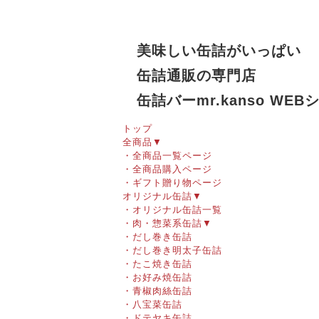
美味しい缶詰がいっぱい
缶詰通販の専門店
缶詰バーmr.kanso WEB
トップ
全商品
▼
・全商品一覧ページ
・全商品購入ページ
・ギフト贈り物ページ
オリジナル缶詰
▼
・オリジナル缶詰一覧
・肉・惣菜系缶詰
▼
・だし巻き缶詰
・だし巻き明太子缶詰
・たこ焼き缶詰
・お好み焼缶詰
・青椒肉絲缶詰
・八宝菜缶詰
・ドテヤキ缶詰