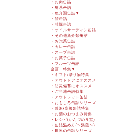
・お肉缶詰
・鳥系缶詰
・魚介類缶詰
▼
・鯖缶詰
・牡蠣缶詰
・オイルサーディン缶詰
・その他魚介類缶詰
・お惣菜缶詰
・カレー缶詰
・スープ缶詰
・お菓子缶詰
・フルーツ缶詰
企画・特集
▼
・ギフト/贈り物特集
・アウトドアにオススメ
・防災備蓄にオススメ
・ご当地缶詰特集
・アウトレット缶詰
・おもしろ缶詰シリーズ
・贅沢/高級缶詰特集
・お酒のおつまみ特集
・レシピ(かんづめ食堂)
・缶詰温め方(〜湯煎〜)
・世界の缶詰シリーズ