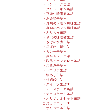
・ハンバーグ缶詰
・グリルチキン缶詰
・宮崎牛時雨煮缶詰
・魚介類缶詰
▼
・真鯛のレモン風味缶詰
・真鯛のバジル風味缶詰
・ぶり大根缶詰
・さばの味噌煮缶詰
・さばの水煮缶詰
・紅ずわい蟹缶詰
・カレー缶詰
▼
・激辛カレー缶詰
・欧風ビーフカレー缶詰
・ご飯系缶詰
▼
・パエリア缶詰
・鯛めし缶詰
・牡蠣飯缶詰
・スイーツ缶詰
▼
・チーズケーキ缶詰
・チョコケーキ缶詰
・オリジナルセット缶詰
缶詰カテゴリー
▼
・オリジナル缶詰