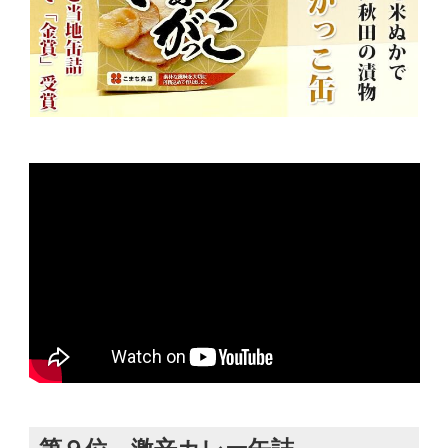
第９位 激辛カレー缶詰