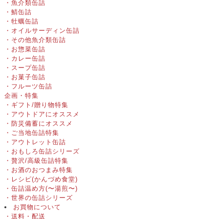
・魚介類缶詰
・鯖缶詰
・牡蠣缶詰
・オイルサーディン缶詰
・その他魚介類缶詰
・お惣菜缶詰
・カレー缶詰
・スープ缶詰
・お菓子缶詰
・フルーツ缶詰
企画・特集
・ギフト/贈り物特集
・アウトドアにオススメ
・防災備蓄にオススメ
・ご当地缶詰特集
・アウトレット缶詰
・おもしろ缶詰シリーズ
・贅沢/高級缶詰特集
・お酒のおつまみ特集
・レシピ(かんづめ食堂)
・缶詰温め方(〜湯煎〜)
・世界の缶詰シリーズ
お買物について
・送料・配送