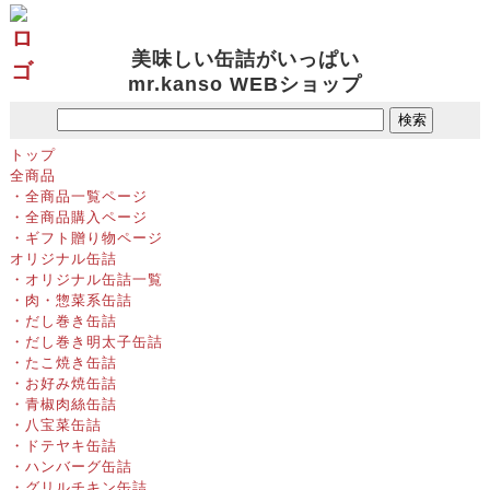
缶詰通販の専門店
美味しい缶詰がいっぱい
mr.kanso WEBショップ
トップ
全商品
・全商品一覧ページ
・全商品購入ページ
・ギフト贈り物ページ
オリジナル缶詰
・オリジナル缶詰一覧
・肉・惣菜系缶詰
・だし巻き缶詰
・だし巻き明太子缶詰
・たこ焼き缶詰
・お好み焼缶詰
・青椒肉絲缶詰
・八宝菜缶詰
・ドテヤキ缶詰
・ハンバーグ缶詰
・グリルチキン缶詰