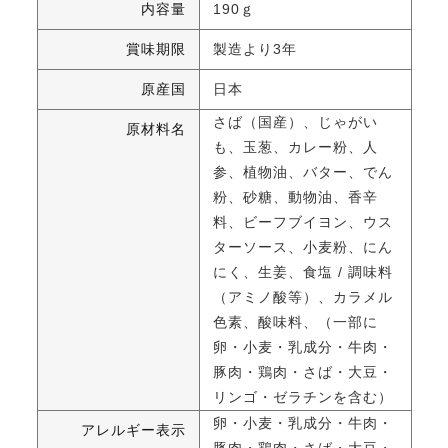
内容量
190ｇ
賞味期限
製造より3年
原産国
日本
さば（国産）、じゃがい
原材料名
も、玉葱、カレー粉、人
参、植物油、バター、でん
粉、砂糖、動物油、香辛
料、ビーフブイヨン、ウス
ターソース、小麦粉、にん
にく、生姜、食塩 / 調味料
（アミノ酸等）、カラメル
色素、酸味料、（一部に
卵・小麦・乳成分・牛肉・
豚肉・鶏肉・さば・大豆・
リンゴ・ゼラチンを含む）
卵・小麦・乳成分・牛肉・
アレルギー表示