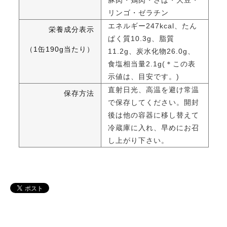
豚肉・鶏肉・さば・大豆・
リンゴ・ゼラチン
エネルギー247kcal、たん
栄養成分表示
ぱく質10.3g、脂質
（1缶190g当たり）
11.2g、炭水化物26.0g、
食塩相当量2.1g(＊この表
示値は、目安です。)
直射日光、高温を避け常温
保存方法
で保存してください。開封
後は他の容器に移し替えて
冷蔵庫に入れ、早めにお召
し上がり下さい。