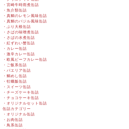
・宮崎牛時雨煮缶詰
・魚介類缶詰
・真鯛のレモン風味缶詰
・真鯛のバジル風味缶詰
・ぶり大根缶詰
・さばの味噌煮缶詰
・さばの水煮缶詰
・紅ずわい蟹缶詰
・カレー缶詰
・激辛カレー缶詰
・欧風ビーフカレー缶詰
・ご飯系缶詰
・パエリア缶詰
・鯛めし缶詰
・牡蠣飯缶詰
・スイーツ缶詰
・チーズケーキ缶詰
・チョコケーキ缶詰
・オリジナルセット缶詰
缶詰カテゴリー
・オリジナル缶詰
・お肉缶詰
・鳥系缶詰