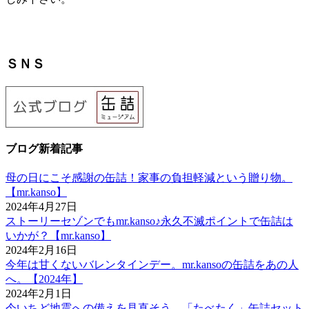
ＳＮＳ
ブログ新着記事
母の日にこそ感謝の缶詰！家事の負担軽減という贈り物。
【mr.kanso】
2024年4月27日
ストーリーセゾンでもmr.kanso♪永久不滅ポイントで缶詰は
いかが？【mr.kanso】
2024年2月16日
今年は甘くないバレンタインデー。mr.kansoの缶詰をあの人
へ。【2024年】
2024年2月1日
今いちど地震への備えを見直そう。「たべたく」缶詰セット