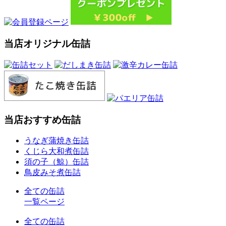
当店オリジナル缶詰
当店おすすめ缶詰
うなぎ蒲焼き缶詰
くじら大和煮缶詰
須の子（鯨）缶詰
鳥皮みそ煮缶詰
全ての缶詰
一覧ページ
全ての缶詰