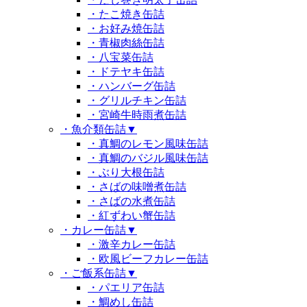
・たこ焼き缶詰
・お好み焼缶詰
・青椒肉絲缶詰
・八宝菜缶詰
・ドテヤキ缶詰
・ハンバーグ缶詰
・グリルチキン缶詰
・宮崎牛時雨煮缶詰
・魚介類缶詰
▼
・真鯛のレモン風味缶詰
・真鯛のバジル風味缶詰
・ぶり大根缶詰
・さばの味噌煮缶詰
・さばの水煮缶詰
・紅ずわい蟹缶詰
・カレー缶詰
▼
・激辛カレー缶詰
・欧風ビーフカレー缶詰
・ご飯系缶詰
▼
・パエリア缶詰
・鯛めし缶詰