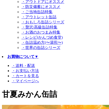
・アウトドアにオススメ
・防災備蓄にオススメ
・ご当地缶詰特集
・アウトレット缶詰
・おもしろ缶詰シリーズ
・贅沢/高級缶詰特集
・お酒のおつまみ特集
・レシピ(かんづめ食堂)
・缶詰温め方(〜湯煎〜)
・世界の缶詰シリーズ
お買物について
▼
・送料・配送
・お支払い方法
・カートを見る
・マイページへ
甘夏みかん缶詰