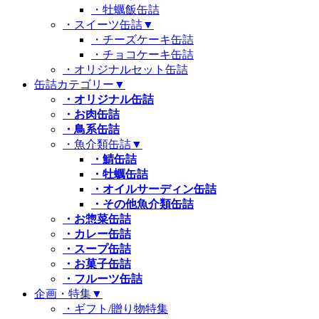
・牡蠣飯缶詰
・スイーツ缶詰
▼
・チーズケーキ缶詰
・チョコケーキ缶詰
・オリジナルセット缶詰
缶詰カテゴリー
▼
・オリジナル缶詰
・お肉缶詰
・鳥系缶詰
・魚介類缶詰
▼
・鯖缶詰
・牡蠣缶詰
・オイルサーディン缶詰
・その他魚介類缶詰
・お惣菜缶詰
・カレー缶詰
・スープ缶詰
・お菓子缶詰
・フルーツ缶詰
企画・特集
▼
・ギフト/贈り物特集