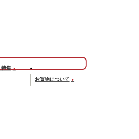
・特集
▼
お買物について
▼