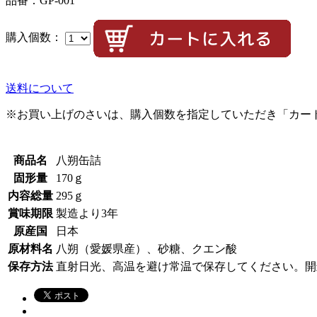
品番：GP-001
購入個数：
送料について
※お買い上げのさいは、購入個数を指定していただき「カー
商品名
八朔缶詰
固形量
170ｇ
内容総量
295ｇ
賞味期限
製造より3年
原産国
日本
原材料名
八朔（愛媛県産）、砂糖、クエン酸
保存方法
直射日光、高温を避け常温で保存してください。開