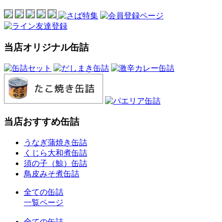
当店オリジナル缶詰
当店おすすめ缶詰
うなぎ蒲焼き缶詰
くじら大和煮缶詰
須の子（鯨）缶詰
鳥皮みそ煮缶詰
全ての缶詰
一覧ページ
全ての缶詰