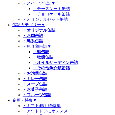
・スイーツ缶詰
▼
・チーズケーキ缶詰
・チョコケーキ缶詰
・オリジナルセット缶詰
缶詰カテゴリー
▼
・オリジナル缶詰
・お肉缶詰
・鳥系缶詰
・魚介類缶詰
▼
・鯖缶詰
・牡蠣缶詰
・オイルサーディン缶詰
・その他魚介類缶詰
・お惣菜缶詰
・カレー缶詰
・スープ缶詰
・お菓子缶詰
・フルーツ缶詰
企画・特集
▼
・ギフト/贈り物特集
・アウトドアにオススメ