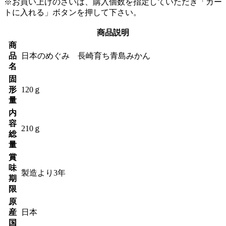
※お買い上げのさいは、購入個数を指定していただき「カー
トに入れる」ボタンを押して下さい。
商品説明
商
品
日本のめぐみ 長崎育ち青島みかん
名
固
形
120ｇ
量
内
容
210ｇ
総
量
賞
味
製造より3年
期
限
原
産
日本
国