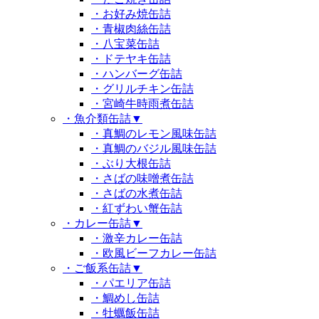
・お好み焼缶詰
・青椒肉絲缶詰
・八宝菜缶詰
・ドテヤキ缶詰
・ハンバーグ缶詰
・グリルチキン缶詰
・宮崎牛時雨煮缶詰
・魚介類缶詰
▼
・真鯛のレモン風味缶詰
・真鯛のバジル風味缶詰
・ぶり大根缶詰
・さばの味噌煮缶詰
・さばの水煮缶詰
・紅ずわい蟹缶詰
・カレー缶詰
▼
・激辛カレー缶詰
・欧風ビーフカレー缶詰
・ご飯系缶詰
▼
・パエリア缶詰
・鯛めし缶詰
・牡蠣飯缶詰