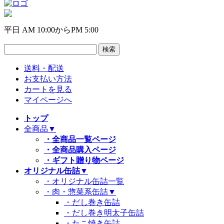
平日 AM 10:00からPM 5:00
送料・配送
お支払い方法
カートを見る
マイページへ
トップ
全商品
▼
・全商品一覧ページ
・全商品購入ページ
・ギフト贈り物ページ
オリジナル缶詰
▼
・オリジナル缶詰一覧
・肉・惣菜系缶詰
▼
・だし巻き缶詰
・だし巻き明太子缶詰
・たこ焼き缶詰