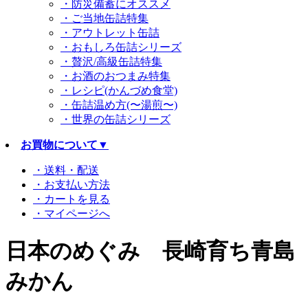
・防災備蓄にオススメ
・ご当地缶詰特集
・アウトレット缶詰
・おもしろ缶詰シリーズ
・贅沢/高級缶詰特集
・お酒のおつまみ特集
・レシピ(かんづめ食堂)
・缶詰温め方(〜湯煎〜)
・世界の缶詰シリーズ
お買物について
▼
・送料・配送
・お支払い方法
・カートを見る
・マイページへ
日本のめぐみ 長崎育ち青島
みかん