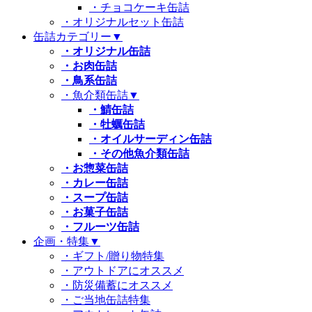
・チョコケーキ缶詰
・オリジナルセット缶詰
缶詰カテゴリー
▼
・オリジナル缶詰
・お肉缶詰
・鳥系缶詰
・魚介類缶詰
▼
・鯖缶詰
・牡蠣缶詰
・オイルサーディン缶詰
・その他魚介類缶詰
・お惣菜缶詰
・カレー缶詰
・スープ缶詰
・お菓子缶詰
・フルーツ缶詰
企画・特集
▼
・ギフト/贈り物特集
・アウトドアにオススメ
・防災備蓄にオススメ
・ご当地缶詰特集