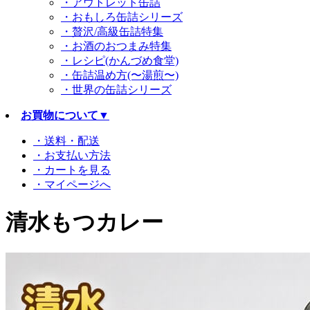
・アウトレット缶詰
・おもしろ缶詰シリーズ
・贅沢/高級缶詰特集
・お酒のおつまみ特集
・レシピ(かんづめ食堂)
・缶詰温め方(〜湯煎〜)
・世界の缶詰シリーズ
お買物について
▼
・送料・配送
・お支払い方法
・カートを見る
・マイページへ
清水もつカレー