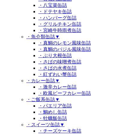
・八宝菜缶詰
・ドテヤキ缶詰
・ハンバーグ缶詰
・グリルチキン缶詰
・宮崎牛時雨煮缶詰
・魚介類缶詰
▼
・真鯛のレモン風味缶詰
・真鯛のバジル風味缶詰
・ぶり大根缶詰
・さばの味噌煮缶詰
・さばの水煮缶詰
・紅ずわい蟹缶詰
・カレー缶詰
▼
・激辛カレー缶詰
・欧風ビーフカレー缶詰
・ご飯系缶詰
▼
・パエリア缶詰
・鯛めし缶詰
・牡蠣飯缶詰
・スイーツ缶詰
▼
・チーズケーキ缶詰