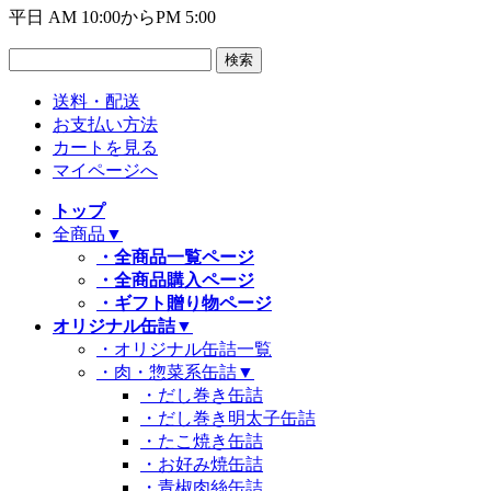
平日 AM 10:00からPM 5:00
送料・配送
お支払い方法
カートを見る
マイページへ
トップ
全商品
▼
・全商品一覧ページ
・全商品購入ページ
・ギフト贈り物ページ
オリジナル缶詰
▼
・オリジナル缶詰一覧
・肉・惣菜系缶詰
▼
・だし巻き缶詰
・だし巻き明太子缶詰
・たこ焼き缶詰
・お好み焼缶詰
・青椒肉絲缶詰