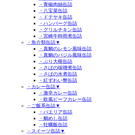
・青椒肉絲缶詰
・八宝菜缶詰
・ドテヤキ缶詰
・ハンバーグ缶詰
・グリルチキン缶詰
・宮崎牛時雨煮缶詰
・魚介類缶詰
▼
・真鯛のレモン風味缶詰
・真鯛のバジル風味缶詰
・ぶり大根缶詰
・さばの味噌煮缶詰
・さばの水煮缶詰
・紅ずわい蟹缶詰
・カレー缶詰
▼
・激辛カレー缶詰
・欧風ビーフカレー缶詰
・ご飯系缶詰
▼
・パエリア缶詰
・鯛めし缶詰
・牡蠣飯缶詰
・スイーツ缶詰
▼