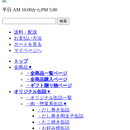
平日 AM 10:00からPM 5:00
送料・配送
お支払い方法
カートを見る
マイページへ
トップ
全商品
▼
・全商品一覧ページ
・全商品購入ページ
・ギフト贈り物ページ
オリジナル缶詰
▼
・オリジナル缶詰一覧
・肉・惣菜系缶詰
▼
・だし巻き缶詰
・だし巻き明太子缶詰
・たこ焼き缶詰
・お好み焼缶詰