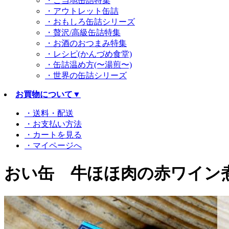
・ご当地缶詰特集
・アウトレット缶詰
・おもしろ缶詰シリーズ
・贅沢/高級缶詰特集
・お酒のおつまみ特集
・レシピ(かんづめ食堂)
・缶詰温め方(〜湯煎〜)
・世界の缶詰シリーズ
お買物について
▼
・送料・配送
・お支払い方法
・カートを見る
・マイページへ
おい缶 牛ほほ肉の赤ワイン