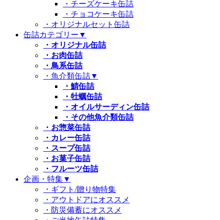
・チーズケーキ缶詰
・チョコケーキ缶詰
・オリジナルセット缶詰
缶詰カテゴリー
▼
・オリジナル缶詰
・お肉缶詰
・鳥系缶詰
・魚介類缶詰
▼
・鯖缶詰
・牡蠣缶詰
・オイルサーディン缶詰
・その他魚介類缶詰
・お惣菜缶詰
・カレー缶詰
・スープ缶詰
・お菓子缶詰
・フルーツ缶詰
企画・特集
▼
・ギフト/贈り物特集
・アウトドアにオススメ
・防災備蓄にオススメ