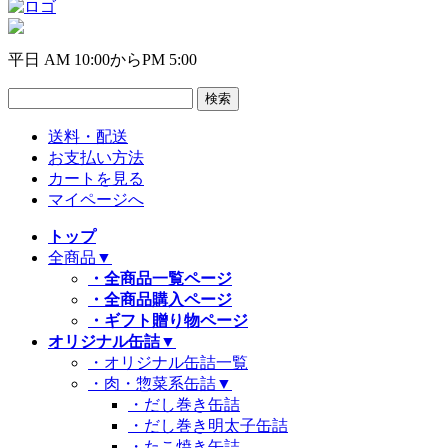
平日 AM 10:00からPM 5:00
送料・配送
お支払い方法
カートを見る
マイページへ
トップ
全商品
▼
・全商品一覧ページ
・全商品購入ページ
・ギフト贈り物ページ
オリジナル缶詰
▼
・オリジナル缶詰一覧
・肉・惣菜系缶詰
▼
・だし巻き缶詰
・だし巻き明太子缶詰
・たこ焼き缶詰