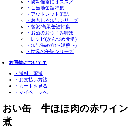
・防災備蓄にオススメ
・ご当地缶詰特集
・アウトレット缶詰
・おもしろ缶詰シリーズ
・贅沢/高級缶詰特集
・お酒のおつまみ特集
・レシピ(かんづめ食堂)
・缶詰温め方(〜湯煎〜)
・世界の缶詰シリーズ
お買物について
▼
・送料・配送
・お支払い方法
・カートを見る
・マイページへ
おい缶 牛ほほ肉の赤ワイン
煮