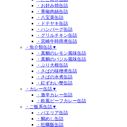
・お好み焼缶詰
・青椒肉絲缶詰
・八宝菜缶詰
・ドテヤキ缶詰
・ハンバーグ缶詰
・グリルチキン缶詰
・宮崎牛時雨煮缶詰
・魚介類缶詰
▼
・真鯛のレモン風味缶詰
・真鯛のバジル風味缶詰
・ぶり大根缶詰
・さばの味噌煮缶詰
・さばの水煮缶詰
・紅ずわい蟹缶詰
・カレー缶詰
▼
・激辛カレー缶詰
・欧風ビーフカレー缶詰
・ご飯系缶詰
▼
・パエリア缶詰
・鯛めし缶詰
・牡蠣飯缶詰