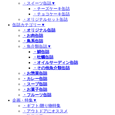
・スイーツ缶詰
▼
・チーズケーキ缶詰
・チョコケーキ缶詰
・オリジナルセット缶詰
缶詰カテゴリー
▼
・オリジナル缶詰
・お肉缶詰
・鳥系缶詰
・魚介類缶詰
▼
・鯖缶詰
・牡蠣缶詰
・オイルサーディン缶詰
・その他魚介類缶詰
・お惣菜缶詰
・カレー缶詰
・スープ缶詰
・お菓子缶詰
・フルーツ缶詰
企画・特集
▼
・ギフト/贈り物特集
・アウトドアにオススメ