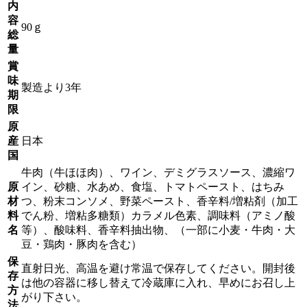
内
容
90ｇ
総
量
賞
味
製造より3年
期
限
原
産
日本
国
牛肉（牛ほほ肉）、ワイン、デミグラスソース、濃縮ワ
原
イン、砂糖、水あめ、食塩、トマトペースト、はちみ
材
つ、粉末コンソメ、野菜ペースト、香辛料/増粘剤（加工
料
でん粉、増粘多糖類）カラメル色素、調味料（アミノ酸
名
等）、酸味料、香辛料抽出物、（一部に小麦・牛肉・大
豆・鶏肉・豚肉を含む）
保
直射日光、高温を避け常温で保存してください。開封後
存
は他の容器に移し替えて冷蔵庫に入れ、早めにお召し上
方
がり下さい。
法