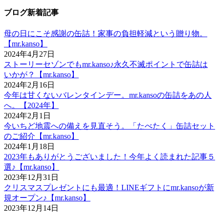
ブログ新着記事
母の日にこそ感謝の缶詰！家事の負担軽減という贈り物。
【mr.kanso】
2024年4月27日
ストーリーセゾンでもmr.kanso♪永久不滅ポイントで缶詰は
いかが？【mr.kanso】
2024年2月16日
今年は甘くないバレンタインデー。mr.kansoの缶詰をあの人
へ。【2024年】
2024年2月1日
今いちど地震への備えを見直そう。「たべたく」缶詰セット
のご紹介【mr.kanso】
2024年1月18日
2023年もありがとうございました！今年よく読まれた記事５
選♪【mr.kanso】
2023年12月31日
クリスマスプレゼントにも最適！LINEギフトにmr.kansoが新
規オープン♪【mr.kanso】
2023年12月14日