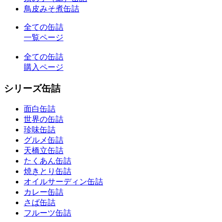
鳥皮みそ煮缶詰
全ての缶詰
一覧ページ
全ての缶詰
購入ページ
シリーズ缶詰
面白缶詰
世界の缶詰
珍味缶詰
グルメ缶詰
天橋立缶詰
たくあん缶詰
焼きとり缶詰
オイルサーディン缶詰
カレー缶詰
さば缶詰
フルーツ缶詰