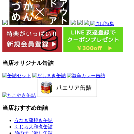
当店オリジナル缶詰
当店おすすめ缶詰
うなぎ蒲焼き缶詰
くじら大和煮缶詰
須の子（鯨）缶詰