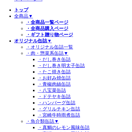
トップ
全商品
▼
・全商品一覧ページ
・全商品購入ページ
・ギフト贈り物ページ
オリジナル缶詰
▼
・オリジナル缶詰一覧
・肉・惣菜系缶詰
▼
・だし巻き缶詰
・だし巻き明太子缶詰
・たこ焼き缶詰
・お好み焼缶詰
・青椒肉絲缶詰
・八宝菜缶詰
・ドテヤキ缶詰
・ハンバーグ缶詰
・グリルチキン缶詰
・宮崎牛時雨煮缶詰
・魚介類缶詰
▼
・真鯛のレモン風味缶詰