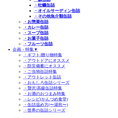
・牡蠣缶詰
・オイルサーディン缶詰
・その他魚介類缶詰
・お惣菜缶詰
・カレー缶詰
・スープ缶詰
・お菓子缶詰
・フルーツ缶詰
企画・特集
▼
・ギフト/贈り物特集
・アウトドアにオススメ
・防災備蓄にオススメ
・ご当地缶詰特集
・アウトレット缶詰
・おもしろ缶詰シリーズ
・贅沢/高級缶詰特集
・お酒のおつまみ特集
・レシピ(かんづめ食堂)
・缶詰温め方(〜湯煎〜)
・世界の缶詰シリーズ