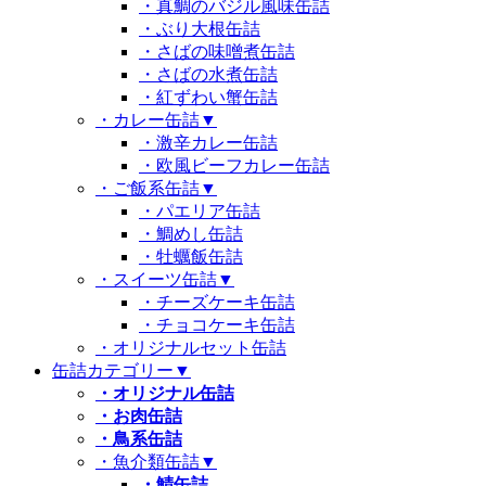
・真鯛のバジル風味缶詰
・ぶり大根缶詰
・さばの味噌煮缶詰
・さばの水煮缶詰
・紅ずわい蟹缶詰
・カレー缶詰
▼
・激辛カレー缶詰
・欧風ビーフカレー缶詰
・ご飯系缶詰
▼
・パエリア缶詰
・鯛めし缶詰
・牡蠣飯缶詰
・スイーツ缶詰
▼
・チーズケーキ缶詰
・チョコケーキ缶詰
・オリジナルセット缶詰
缶詰カテゴリー
▼
・オリジナル缶詰
・お肉缶詰
・鳥系缶詰
・魚介類缶詰
▼
・鯖缶詰