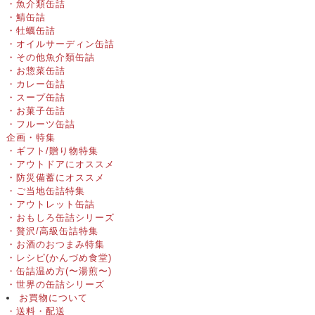
・魚介類缶詰
・鯖缶詰
・牡蠣缶詰
・オイルサーディン缶詰
・その他魚介類缶詰
・お惣菜缶詰
・カレー缶詰
・スープ缶詰
・お菓子缶詰
・フルーツ缶詰
企画・特集
・ギフト/贈り物特集
・アウトドアにオススメ
・防災備蓄にオススメ
・ご当地缶詰特集
・アウトレット缶詰
・おもしろ缶詰シリーズ
・贅沢/高級缶詰特集
・お酒のおつまみ特集
・レシピ(かんづめ食堂)
・缶詰温め方(〜湯煎〜)
・世界の缶詰シリーズ
お買物について
・送料・配送