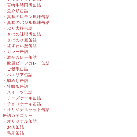
・宮崎牛時雨煮缶詰
・魚介類缶詰
・真鯛のレモン風味缶詰
・真鯛のバジル風味缶詰
・ぶり大根缶詰
・さばの味噌煮缶詰
・さばの水煮缶詰
・紅ずわい蟹缶詰
・カレー缶詰
・激辛カレー缶詰
・欧風ビーフカレー缶詰
・ご飯系缶詰
・パエリア缶詰
・鯛めし缶詰
・牡蠣飯缶詰
・スイーツ缶詰
・チーズケーキ缶詰
・チョコケーキ缶詰
・オリジナルセット缶詰
缶詰カテゴリー
・オリジナル缶詰
・お肉缶詰
・鳥系缶詰