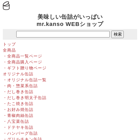
缶詰通販の専門店
美味しい缶詰がいっぱい
mr.kanso WEBショップ
トップ
全商品
・全商品一覧ページ
・全商品購入ページ
・ギフト贈り物ページ
オリジナル缶詰
・オリジナル缶詰一覧
・肉・惣菜系缶詰
・だし巻き缶詰
・だし巻き明太子缶詰
・たこ焼き缶詰
・お好み焼缶詰
・青椒肉絲缶詰
・八宝菜缶詰
・ドテヤキ缶詰
・ハンバーグ缶詰
・グリルチキン缶詰