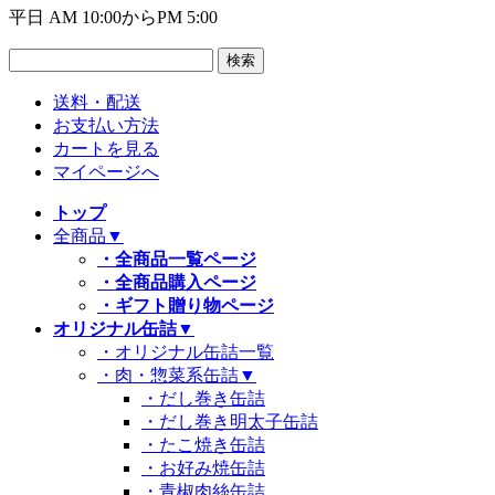
平日 AM 10:00からPM 5:00
送料・配送
お支払い方法
カートを見る
マイページへ
トップ
全商品
▼
・全商品一覧ページ
・全商品購入ページ
・ギフト贈り物ページ
オリジナル缶詰
▼
・オリジナル缶詰一覧
・肉・惣菜系缶詰
▼
・だし巻き缶詰
・だし巻き明太子缶詰
・たこ焼き缶詰
・お好み焼缶詰
・青椒肉絲缶詰