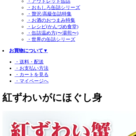
・アウトレット缶詰
・おもしろ缶詰シリーズ
・贅沢/高級缶詰特集
・お酒のおつまみ特集
・レシピ(かんづめ食堂)
・缶詰温め方(〜湯煎〜)
・世界の缶詰シリーズ
お買物について
▼
・送料・配送
・お支払い方法
・カートを見る
・マイページへ
紅ずわいがにほぐし身