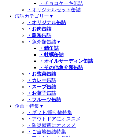
・チョコケーキ缶詰
・オリジナルセット缶詰
缶詰カテゴリー
▼
・オリジナル缶詰
・お肉缶詰
・鳥系缶詰
・魚介類缶詰
▼
・鯖缶詰
・牡蠣缶詰
・オイルサーディン缶詰
・その他魚介類缶詰
・お惣菜缶詰
・カレー缶詰
・スープ缶詰
・お菓子缶詰
・フルーツ缶詰
企画・特集
▼
・ギフト/贈り物特集
・アウトドアにオススメ
・防災備蓄にオススメ
・ご当地缶詰特集