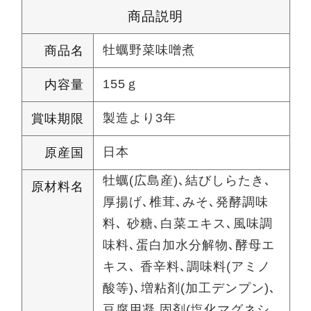
商品説明
牡蠣野菜味噌煮
商品名
155ｇ
内容量
製造より3年
賞味期限
日本
原産国
牡蠣(広島産)､結びしらたき､
原材料名
厚揚げ､椎茸､みそ､発酵調味
料､ 砂糖､白菜エキス､風味調
味料､蛋白加水分解物､酵母エ
キス､ 香辛料､調味料(アミノ
酸等)､増粘剤(加工デンプン)､
豆腐用凝 固剤(塩化マグネシ