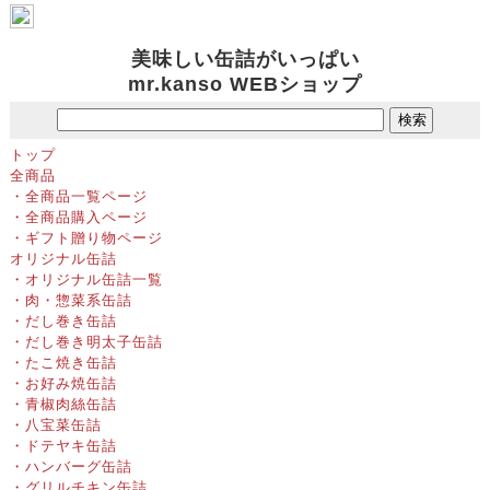
缶詰通販の専門店
美味しい缶詰がいっぱい
mr.kanso WEBショップ
トップ
全商品
・全商品一覧ページ
・全商品購入ページ
・ギフト贈り物ページ
オリジナル缶詰
・オリジナル缶詰一覧
・肉・惣菜系缶詰
・だし巻き缶詰
・だし巻き明太子缶詰
・たこ焼き缶詰
・お好み焼缶詰
・青椒肉絲缶詰
・八宝菜缶詰
・ドテヤキ缶詰
・ハンバーグ缶詰
・グリルチキン缶詰