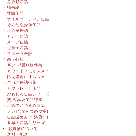
・魚介類缶詰
・鯖缶詰
・牡蠣缶詰
・オイルサーディン缶詰
・その他魚介類缶詰
・お惣菜缶詰
・カレー缶詰
・スープ缶詰
・お菓子缶詰
・フルーツ缶詰
企画・特集
・ギフト/贈り物特集
・アウトドアにオススメ
・防災備蓄にオススメ
・ご当地缶詰特集
・アウトレット缶詰
・おもしろ缶詰シリーズ
・贅沢/高級缶詰特集
・お酒のおつまみ特集
・レシピ(かんづめ食堂)
・缶詰温め方(〜湯煎〜)
・世界の缶詰シリーズ
お買物について
・送料・配送