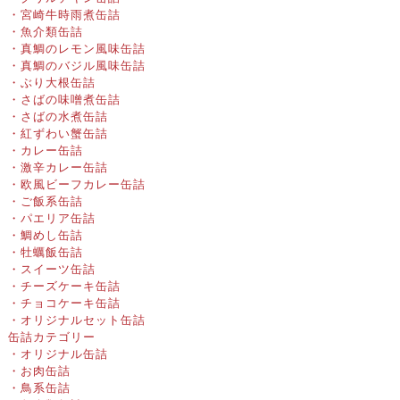
・宮崎牛時雨煮缶詰
・魚介類缶詰
・真鯛のレモン風味缶詰
・真鯛のバジル風味缶詰
・ぶり大根缶詰
・さばの味噌煮缶詰
・さばの水煮缶詰
・紅ずわい蟹缶詰
・カレー缶詰
・激辛カレー缶詰
・欧風ビーフカレー缶詰
・ご飯系缶詰
・パエリア缶詰
・鯛めし缶詰
・牡蠣飯缶詰
・スイーツ缶詰
・チーズケーキ缶詰
・チョコケーキ缶詰
・オリジナルセット缶詰
缶詰カテゴリー
・オリジナル缶詰
・お肉缶詰
・鳥系缶詰