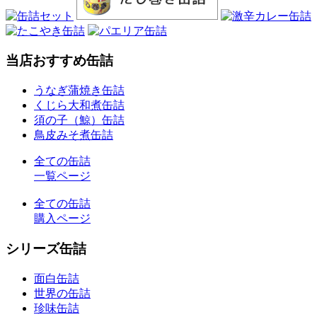
当店おすすめ缶詰
うなぎ蒲焼き缶詰
くじら大和煮缶詰
須の子（鯨）缶詰
鳥皮みそ煮缶詰
全ての缶詰
一覧ページ
全ての缶詰
購入ページ
シリーズ缶詰
面白缶詰
世界の缶詰
珍味缶詰