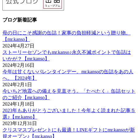
ブログ新着記事
母の日にこそ感謝の缶詰！家事の負担軽減という贈り物。
【mr.kanso】
2024年4月27日
ストーリーセゾンでもmr.kanso♪永久不滅ポイントで缶詰は
いかが？【mr.kanso】
2024年2月16日
今年は甘くないバレンタインデー。mr.kansoの缶詰をあの人
へ。【2024年】
2024年2月1日
今いちど地震への備えを見直そう。「たべたく」缶詰セット
のご紹介【mr.kanso】
2024年1月18日
2023年もありがとうございました！今年よく読まれた記事５
選♪【mr.kanso】
2023年12月31日
クリスマスプレゼントにも最適！LINEギフトにmr.kansoが新
規オープン♪【mr.kanso】