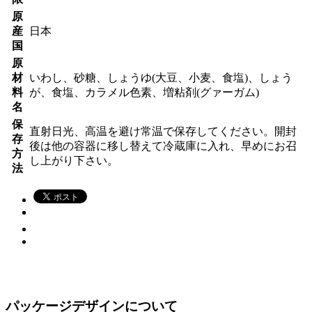
原
産
日本
国
原
材
いわし、砂糖、しょうゆ(大豆、小麦、食塩)、しょう
料
が、食塩、カラメル色素、増粘剤(グァーガム)
名
保
直射日光、高温を避け常温で保存してください。開封
存
後は他の容器に移し替えて冷蔵庫に入れ、早めにお召
方
し上がり下さい。
法
パッケージデザインについて