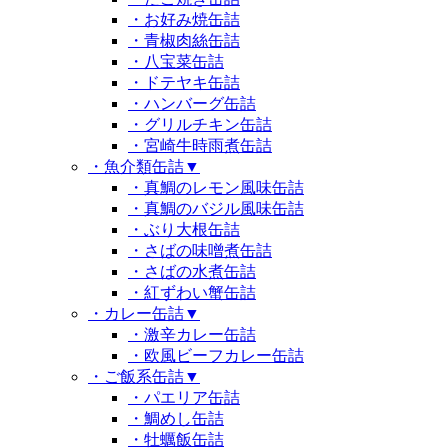
・お好み焼缶詰
・青椒肉絲缶詰
・八宝菜缶詰
・ドテヤキ缶詰
・ハンバーグ缶詰
・グリルチキン缶詰
・宮崎牛時雨煮缶詰
・魚介類缶詰
▼
・真鯛のレモン風味缶詰
・真鯛のバジル風味缶詰
・ぶり大根缶詰
・さばの味噌煮缶詰
・さばの水煮缶詰
・紅ずわい蟹缶詰
・カレー缶詰
▼
・激辛カレー缶詰
・欧風ビーフカレー缶詰
・ご飯系缶詰
▼
・パエリア缶詰
・鯛めし缶詰
・牡蠣飯缶詰