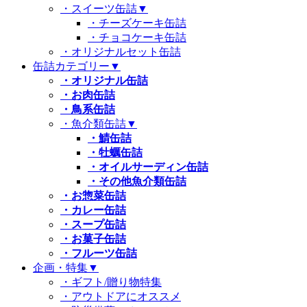
・スイーツ缶詰
▼
・チーズケーキ缶詰
・チョコケーキ缶詰
・オリジナルセット缶詰
缶詰カテゴリー
▼
・オリジナル缶詰
・お肉缶詰
・鳥系缶詰
・魚介類缶詰
▼
・鯖缶詰
・牡蠣缶詰
・オイルサーディン缶詰
・その他魚介類缶詰
・お惣菜缶詰
・カレー缶詰
・スープ缶詰
・お菓子缶詰
・フルーツ缶詰
企画・特集
▼
・ギフト/贈り物特集
・アウトドアにオススメ