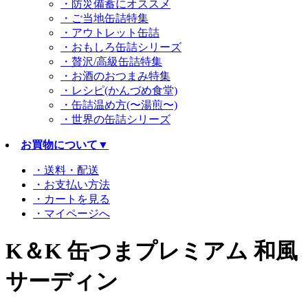
・防災備蓄にオススメ
・ご当地缶詰特集
・アウトレット缶詰
・おもしろ缶詰シリーズ
・贅沢/高級缶詰特集
・お酒のおつまみ特集
・レシピ(かんづめ食堂)
・缶詰温め方(〜湯煎〜)
・世界の缶詰シリーズ
お買物について
▼
・送料・配送
・お支払い方法
・カートを見る
・マイページへ
K＆K 缶つまプレミアム 和風
サーディン