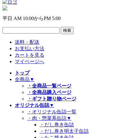
平日 AM 10:00からPM 5:00
送料・配送
お支払い方法
カートを見る
マイページへ
トップ
全商品
▼
・全商品一覧ページ
・全商品購入ページ
・ギフト贈り物ページ
オリジナル缶詰
▼
・オリジナル缶詰一覧
・肉・惣菜系缶詰
▼
・だし巻き缶詰
・だし巻き明太子缶詰
・たこ焼き缶詰