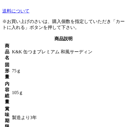
送料について
※お買い上げのさいは、購入個数を指定していただき「カー
トに入れる」ボタンを押して下さい。
商品説明
商
品
K&K 缶つまプレミアム 和風サーディン
名
固
形
75ｇ
量
内
容
105ｇ
総
量
賞
味
製造より3年
期
限