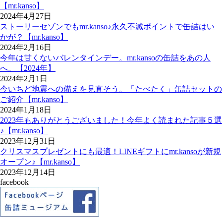
【mr.kanso】
2024年4月27日
ストーリーセゾンでもmr.kanso♪永久不滅ポイントで缶詰はい
かが？【mr.kanso】
2024年2月16日
今年は甘くないバレンタインデー。mr.kansoの缶詰をあの人
へ。【2024年】
2024年2月1日
今いちど地震への備えを見直そう。「たべたく」缶詰セットの
ご紹介【mr.kanso】
2024年1月18日
2023年もありがとうございました！今年よく読まれた記事５選
♪【mr.kanso】
2023年12月31日
クリスマスプレゼントにも最適！LINEギフトにmr.kansoが新規
オープン♪【mr.kanso】
2023年12月14日
facebook