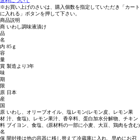
送料について
※お買い上げのさいは、購入個数を指定していただき「カート
に入れる」ボタンを押して下さい。
商品説明
商
いわし調味液漬け
品
名
内
85ｇ
容
量
賞
製造より3年
味
期
限
原
日本
産
国
原
いわし、オリーブオイル、塩レモン(レモン皮、レモン果
材
汁、食塩)、レモン果汁、香辛料、蛋白加水分解物、チキン
料
ブイヨン、食塩、(原材料の一部に小麦、大豆、鶏肉を含む)
名
保
開封後は他の容器に移し替えて冷蔵庫に入れ、早めにお召