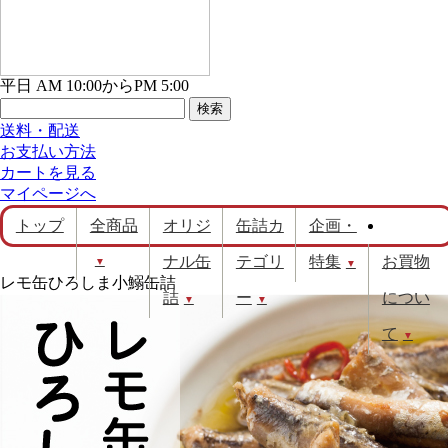
平日 AM 10:00からPM 5:00
送料・配送
お支払い方法
カートを見る
マイページへ
トップ
全商品
オリジ
缶詰カ
企画・
ナル缶
テゴリ
特集
お買物
▼
▼
レモ缶ひろしま小鰯缶詰
詰
ー
につい
▼
▼
て
▼