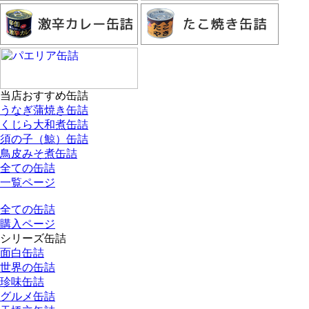
当店おすすめ缶詰
うなぎ蒲焼き缶詰
くじら大和煮缶詰
須の子（鯨）缶詰
鳥皮みそ煮缶詰
全ての缶詰
一覧ページ
全ての缶詰
購入ページ
シリーズ缶詰
面白缶詰
世界の缶詰
珍味缶詰
グルメ缶詰