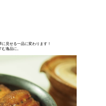
華に見せる一品に変わります！
すむ逸品に。