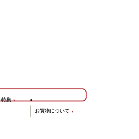
・特集
▼
お買物について
▼