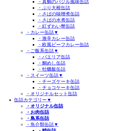
・真鯛のバジル風味缶詰
・ぶり大根缶詰
・さばの味噌煮缶詰
・さばの水煮缶詰
・紅ずわい蟹缶詰
・カレー缶詰
▼
・激辛カレー缶詰
・欧風ビーフカレー缶詰
・ご飯系缶詰
▼
・パエリア缶詰
・鯛めし缶詰
・牡蠣飯缶詰
・スイーツ缶詰
▼
・チーズケーキ缶詰
・チョコケーキ缶詰
・オリジナルセット缶詰
缶詰カテゴリー
▼
・オリジナル缶詰
・お肉缶詰
・鳥系缶詰
・魚介類缶詰
▼
・鯖缶詰