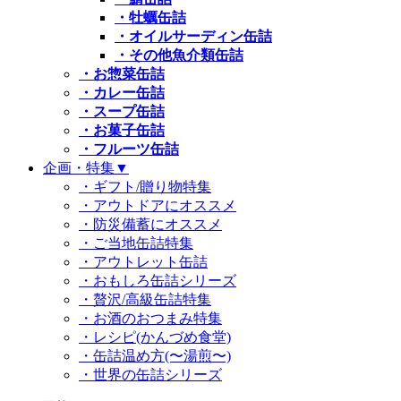
・牡蠣缶詰
・オイルサーディン缶詰
・その他魚介類缶詰
・お惣菜缶詰
・カレー缶詰
・スープ缶詰
・お菓子缶詰
・フルーツ缶詰
企画・特集
▼
・ギフト/贈り物特集
・アウトドアにオススメ
・防災備蓄にオススメ
・ご当地缶詰特集
・アウトレット缶詰
・おもしろ缶詰シリーズ
・贅沢/高級缶詰特集
・お酒のおつまみ特集
・レシピ(かんづめ食堂)
・缶詰温め方(〜湯煎〜)
・世界の缶詰シリーズ