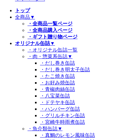
トップ
全商品
▼
・全商品一覧ページ
・全商品購入ページ
・ギフト贈り物ページ
オリジナル缶詰
▼
・オリジナル缶詰一覧
・肉・惣菜系缶詰
▼
・だし巻き缶詰
・だし巻き明太子缶詰
・たこ焼き缶詰
・お好み焼缶詰
・青椒肉絲缶詰
・八宝菜缶詰
・ドテヤキ缶詰
・ハンバーグ缶詰
・グリルチキン缶詰
・宮崎牛時雨煮缶詰
・魚介類缶詰
▼
・真鯛のレモン風味缶詰