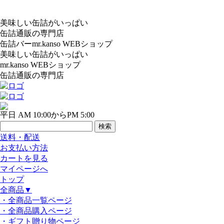
美味しい缶詰がいっぱい
缶詰通販の専門店
缶詰バーmr.kanso WEBショップ
美味しい缶詰がいっぱい
mr.kanso WEBショップ
缶詰通販の専門店
平日 AM 10:00からPM 5:00
送料・配送
お支払い方法
カートを見る
マイページへ
トップ
全商品
▼
・全商品一覧ページ
・全商品購入ページ
・ギフト贈り物ページ