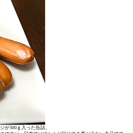
が300ｇ入った缶詰。