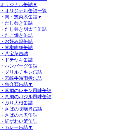
オリジナル缶詰
▼
・オリジナル缶詰一覧
・肉・惣菜系缶詰
▼
・だし巻き缶詰
・だし巻き明太子缶詰
・たこ焼き缶詰
・お好み焼缶詰
・青椒肉絲缶詰
・八宝菜缶詰
・ドテヤキ缶詰
・ハンバーグ缶詰
・グリルチキン缶詰
・宮崎牛時雨煮缶詰
・魚介類缶詰
▼
・真鯛のレモン風味缶詰
・真鯛のバジル風味缶詰
・ぶり大根缶詰
・さばの味噌煮缶詰
・さばの水煮缶詰
・紅ずわい蟹缶詰
・カレー缶詰
▼