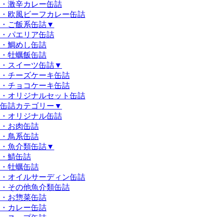
・激辛カレー缶詰
・欧風ビーフカレー缶詰
・ご飯系缶詰
▼
・パエリア缶詰
・鯛めし缶詰
・牡蠣飯缶詰
・スイーツ缶詰
▼
・チーズケーキ缶詰
・チョコケーキ缶詰
・オリジナルセット缶詰
缶詰カテゴリー
▼
・オリジナル缶詰
・お肉缶詰
・鳥系缶詰
・魚介類缶詰
▼
・鯖缶詰
・牡蠣缶詰
・オイルサーディン缶詰
・その他魚介類缶詰
・お惣菜缶詰
・カレー缶詰