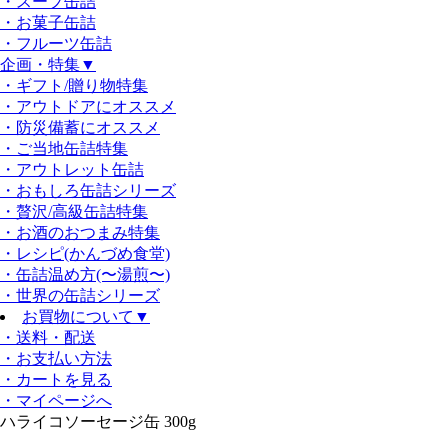
・スープ缶詰
・お菓子缶詰
・フルーツ缶詰
企画・特集
▼
・ギフト/贈り物特集
・アウトドアにオススメ
・防災備蓄にオススメ
・ご当地缶詰特集
・アウトレット缶詰
・おもしろ缶詰シリーズ
・贅沢/高級缶詰特集
・お酒のおつまみ特集
・レシピ(かんづめ食堂)
・缶詰温め方(〜湯煎〜)
・世界の缶詰シリーズ
お買物について
▼
・送料・配送
・お支払い方法
・カートを見る
・マイページへ
ハライコソーセージ缶 300g