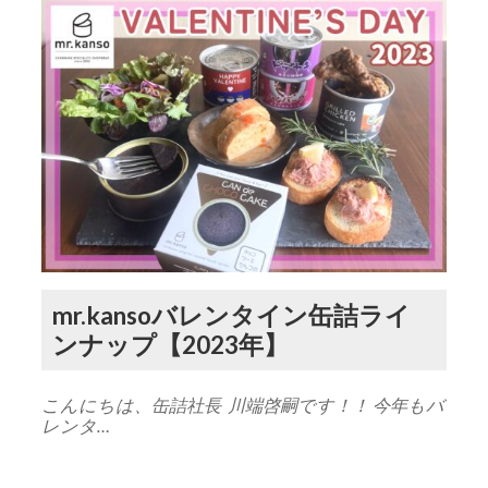
mr.kansoバレンタイン缶詰ライ
ンナップ【2023年】
こんにちは、缶詰社長 川端啓嗣です！！ 今年もバ
レンタ…