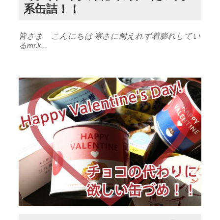
系缶詰！！
皆さま こんにちは 寒さに耐えれず着膨れしてい
るmr.k…