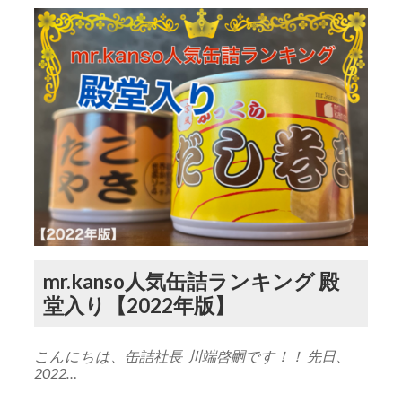
mr.kanso人気缶詰ランキング 殿
堂入り【2022年版】
こんにちは、缶詰社長 川端啓嗣です！！ 先日、
2022…