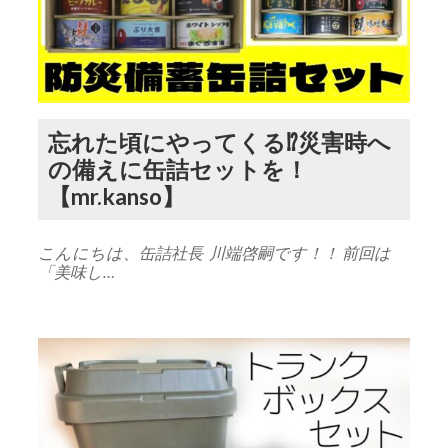
忘れた頃にやってくる⁉︎災害時へ
の備えに缶詰セットを！
【mr.kanso】
こんにちは、缶詰社長 川端啓嗣です！！ 前回は
「美味し…