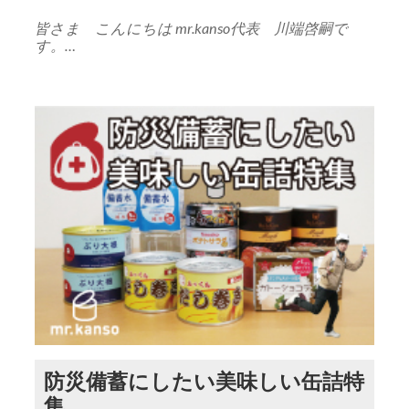
皆さま こんにちは mr.kanso代表 川端啓嗣で
す。…
防災備蓄にしたい美味しい缶詰特
集