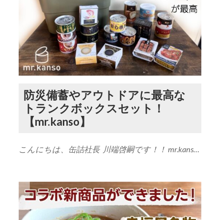
防災備蓄やアウトドアに最高な
トランクボックスセット！
【mr.kanso】
こんにちは、缶詰社長 川端啓嗣です！！ mr.kans…