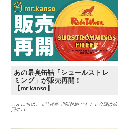
あの最臭缶詰「シュールストレ
ミング」が販売再開！
【mr.kanso】
こんにちは、缶詰社長 川端啓嗣です！！ 今回は前
回のバ…