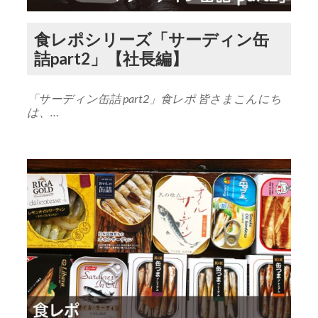
食レポシリーズ「サーディン缶
詰part2」【社長編】
「サーディン缶詰 part2」食レポ 皆さまこんにち
は、…