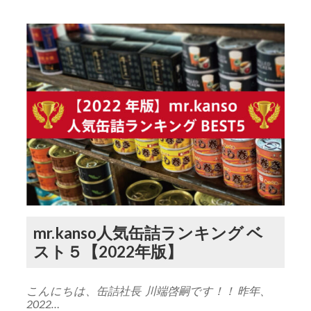
mr.kanso人気缶詰ランキング ベ
スト５【2022年版】
こんにちは、缶詰社長 川端啓嗣です！！ 昨年、
2022…