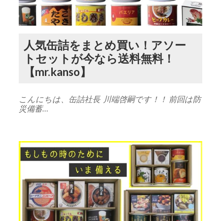
人気缶詰をまとめ買い！アソー
トセットが今なら送料無料！
【mr.kanso】
こんにちは、缶詰社長 川端啓嗣です！！ 前回は防
災備蓄…