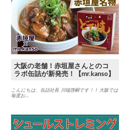
大阪の老舗！赤垣屋さんとのコ
ラボ缶詰が新発売！【mr.kanso】
こんにちは、缶詰社長 川端啓嗣です！！ 大阪では
毎度お…